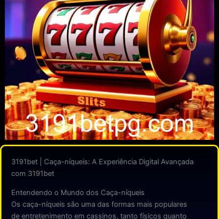
3191bet | Caça-níqueis: A Experiência Digital Avançada
com 3191bet
Entendendo o Mundo dos Caça-níqueis
Os caça-níqueis são uma das formas mais populares
de entretenimento em cassinos, tanto físicos quanto