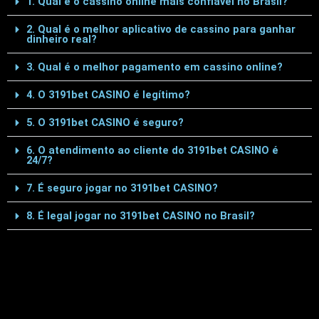
1. Qual é o cassino online mais confiável no Brasil?
2. Qual é o melhor aplicativo de cassino para ganhar
dinheiro real?
3. Qual é o melhor pagamento em cassino online?
4. O 3191bet CASINO é legítimo?
5. O 3191bet CASINO é seguro?
6. O atendimento ao cliente do 3191bet CASINO é
24/7?
7. É seguro jogar no 3191bet CASINO?
8. É legal jogar no 3191bet CASINO no Brasil?