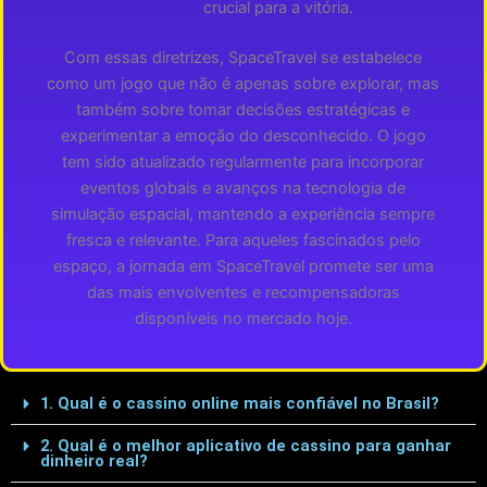
crucial para a vitória.
Com essas diretrizes, SpaceTravel se estabelece
como um jogo que não é apenas sobre explorar, mas
também sobre tomar decisões estratégicas e
experimentar a emoção do desconhecido. O jogo
tem sido atualizado regularmente para incorporar
eventos globais e avanços na tecnologia de
simulação espacial, mantendo a experiência sempre
fresca e relevante. Para aqueles fascinados pelo
espaço, a jornada em SpaceTravel promete ser uma
das mais envolventes e recompensadoras
disponíveis no mercado hoje.
1. Qual é o cassino online mais confiável no Brasil?
2. Qual é o melhor aplicativo de cassino para ganhar
dinheiro real?