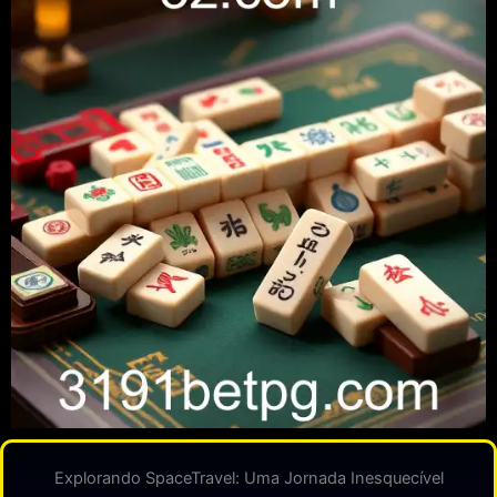
Explorando SpaceTravel: Uma Jornada Inesquecível