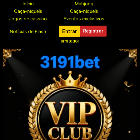
Pular
Início
Mahjong
para
Caça-níqueis
Caça-níqueis
o
Jogos de cassino
Eventos exclusivos
conteúdo
Entrar
Registrar
Notícias de Flash
Registre-se para reivindicar seu bônus grátis de R$888, tempo
limitado!