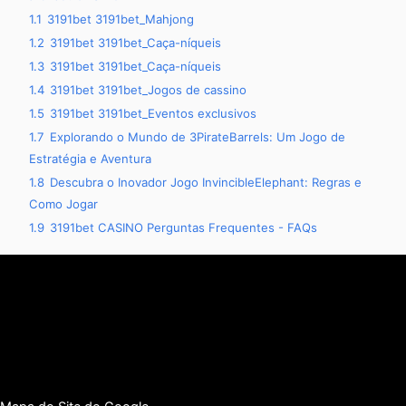
1.1
3191bet 3191bet_Mahjong
1.2
3191bet 3191bet_Caça-níqueis
1.3
3191bet 3191bet_Caça-níqueis
1.4
3191bet 3191bet_Jogos de cassino
1.5
3191bet 3191bet_Eventos exclusivos
1.7
Explorando o Mundo de 3PirateBarrels: Um Jogo de
Estratégia e Aventura
1.8
Descubra o Inovador Jogo InvincibleElephant: Regras e
Como Jogar
1.9
3191bet CASINO Perguntas Frequentes - FAQs